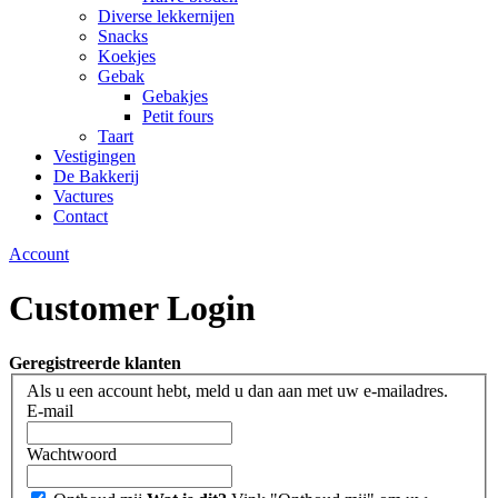
Diverse lekkernijen
Snacks
Koekjes
Gebak
Gebakjes
Petit fours
Taart
Vestigingen
De Bakkerij
Vactures
Contact
Account
Customer Login
Geregistreerde klanten
Als u een account hebt, meld u dan aan met uw e-mailadres.
E-mail
Wachtwoord