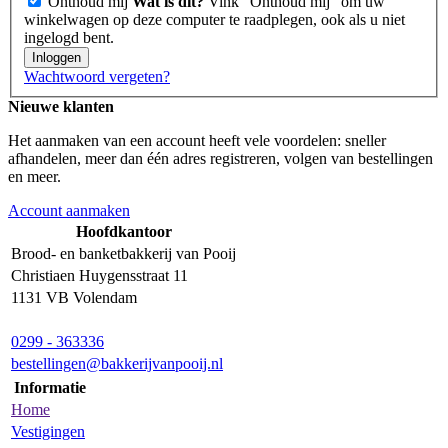
Onthoud mij
Wat is dit?
Vink "Onthoud mij" om uw
winkelwagen op deze computer te raadplegen, ook als u niet
ingelogd bent.
Inloggen
Wachtwoord vergeten?
Nieuwe klanten
Het aanmaken van een account heeft vele voordelen: sneller
afhandelen, meer dan één adres registreren, volgen van bestellingen
en meer.
Account aanmaken
Hoofdkantoor
Brood- en banketbakkerij van Pooij
Christiaen Huygensstraat 11
1131 VB Volendam
0299 - 363336
bestellingen@bakkerijvanpooij.nl
Informatie
Home
Vestigingen