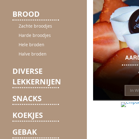
BROOD
Zachte broodjes
Harde broodjes
Hele broden
Halve broden
AAR
DIVERSE
LEKKERNIJEN
In W
SNACKS
KOEKJES
GEBAK