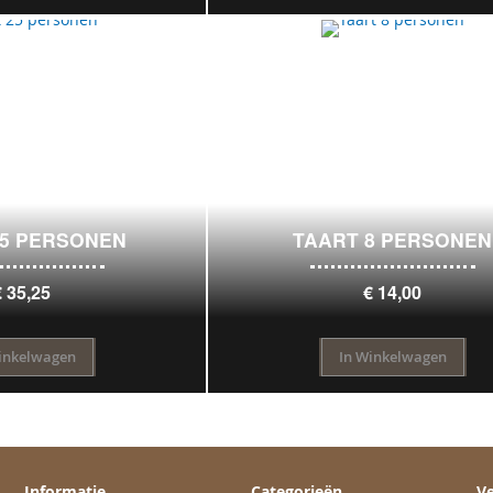
25 PERSONEN
TAART 8 PERSONEN
€ 35,25
€ 14,00
inkelwagen
In Winkelwagen
Informatie
Categorieën
Ve