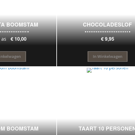
TA BOOMSTAM
CHOCOLADESLOF
€ 10,00
€ 9,95
 as
inkelwagen
In Winkelwagen
OM BOOMSTAM
TAART 10 PERSONE