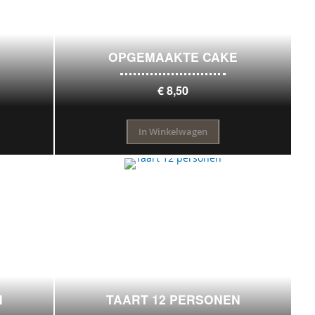
OPGEMAAKTE CAKE
€ 8,50
In Winkelwagen
N
TAART 12 PERSONEN