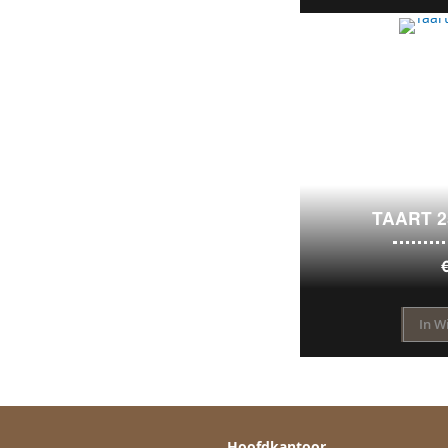
TAART 
In W
Hoofdkantoor