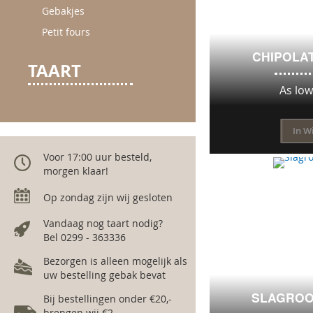
Gebakjes
Petit fours
CHIPOLA
TAART
As low
In W
Voor 17:00 uur besteld,
morgen klaar!
Op zondag zijn wij gesloten
Vandaag nog taart nodig?
Bel 0299 - 363336
Bezorgen is alleen mogelijk als
uw bestelling gebak bevat
SLAGRO
Bij bestellingen onder €20,-
brengen wij €2,-