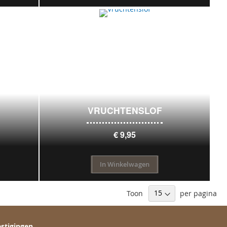
VRUCHTENSLOF
€ 9,95
In Winkelwagen
Toon
per pagina
stigingen