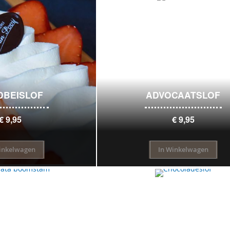
DBEISLOF
ADVOCAATSLOF
€ 9,95
€ 9,95
inkelwagen
In Winkelwagen