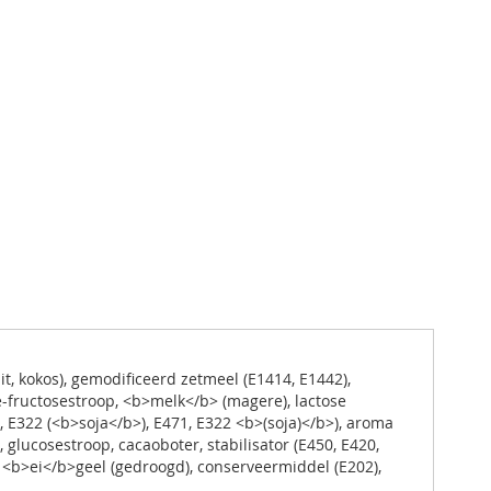
, kokos), gemodificeerd zetmeel (E1414, E1442),
fructosestroop, <b>melk</b> (magere), lactose
, E322 (<b>soja</b>), E471, E322 <b>(soja)</b>), aroma
, glucosestroop, cacaoboter, stabilisator (E450, E420,
 <b>ei</b>geel (gedroogd), conserveermiddel (E202),