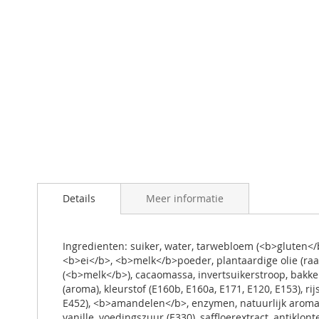
Ga
naar
Details
Meer informatie
het
begin
van
de
Ingredienten: suiker, water, tarwebloem (<b>gluten</
afbeeldingen-
<b>ei</b>, <b>melk</b>poeder, plantaardige olie (ra
gallerij
(<b>melk</b>), cacaomassa, invertsuikerstroop, bakker
(aroma), kleurstof (E160b, E160a, E171, E120, E153), ri
E452), <b>amandelen</b>, enzymen, natuurlijk aroma (
vanille, voedingszuur (E330), saffloerextract, antiklon