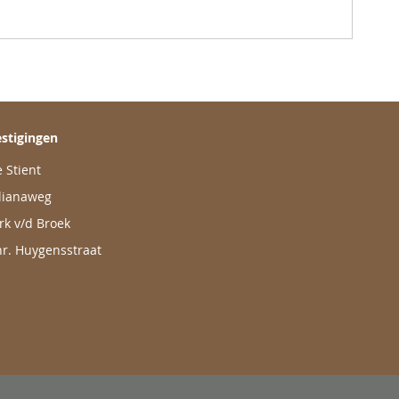
stigingen
 Stient
lianaweg
rk v/d Broek
r. Huygensstraat