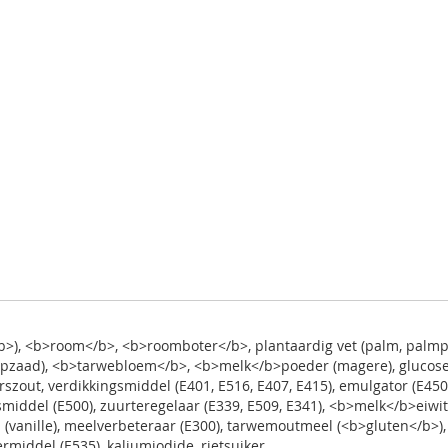
b>), <b>room</b>, <b>roomboter</b>, plantaardig vet (palm, palmpit
apzaad), <b>tarwebloem</b>, <b>melk</b>poeder (magere), glucose-
szout, verdikkingsmiddel (E401, E516, E407, E415), emulgator (E450
jsmiddel (E500), zuurteregelaar (E339, E509, E341), <b>melk</b>eiwit
vanille), meelverbeteraar (E300), tarwemoutmeel (<b>gluten</b>),
termiddel (E535), kaliumjodide, rietsuiker