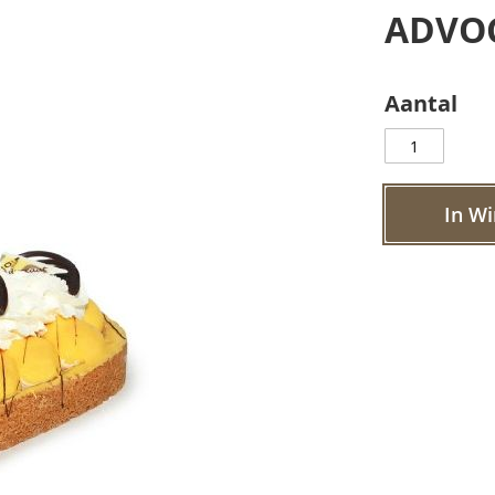
ADVO
Aantal
In W