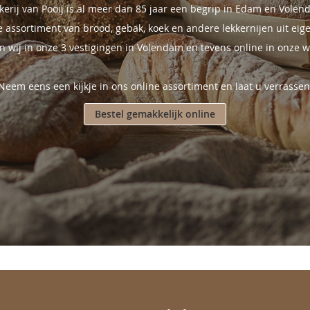
kerij van Pooij is al meer dan 85 jaar een begrip in Edam en Volen
 assortiment van brood, gebak, koek en andere lekkernijen uit eige
n wij in onze 3 vestigingen in Volendam en tevens online in onze 
Neem eens een kijkje in ons online assortiment en laat u verrassen
Bestel gemakkelijk online