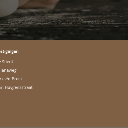
stigingen
 Stient
lianaweg
rk v/d Broek
r. Huygensstraat