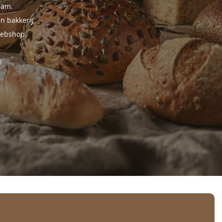
dam.
n bakkerij
webshop.
!