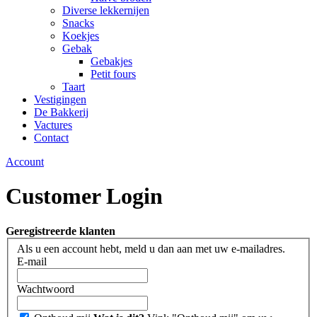
Diverse lekkernijen
Snacks
Koekjes
Gebak
Gebakjes
Petit fours
Taart
Vestigingen
De Bakkerij
Vactures
Contact
Account
Customer Login
Geregistreerde klanten
Als u een account hebt, meld u dan aan met uw e-mailadres.
E-mail
Wachtwoord