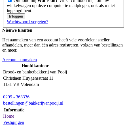
Onthoud mij
Wat is dit?
Vink "Onthoud mij" om uw
winkelwagen op deze computer te raadplegen, ook als u niet
ingelogd bent.
Inloggen
Wachtwoord vergeten?
Nieuwe klanten
Het aanmaken van een account heeft vele voordelen: sneller
afhandelen, meer dan één adres registreren, volgen van bestellingen
en meer.
Account aanmaken
Hoofdkantoor
Brood- en banketbakkerij van Pooij
Christiaen Huygensstraat 11
1131 VB Volendam
0299 - 363336
bestellingen@bakkerijvanpooij.nl
Informatie
Home
Vestigingen