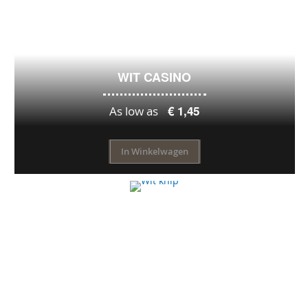
WIT CASINO
€ 1,45
As low as
In Winkelwagen