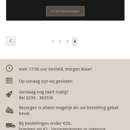
In Winkelwagen
Pagina
Pagina
Vorige
Pagina
Pagina
Pagina
U
1
2
3
4
lees
momenteel
pagina
Voor 17:00 uur besteld, morgen klaar!
Op zondag zijn wij gesloten
Vandaag nog taart nodig?
Bel 0299 - 363336
Bezorgen is alleen mogelijk als uw bestelling gebak
bevat
Bij bestellingen onder €20,-
brengen wij €2,- bezorgenkosten in rekening