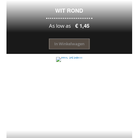
WIT ROND
€ 1,45
As low as
In Winkelwagen