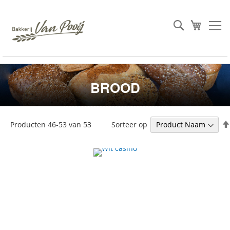
Ga
naar
Search
Winkel
de
inhoud
BROOD
Sorteer op
Producten
46
-
53
van
53