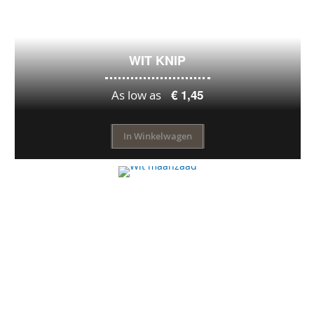
WIT KNIP
€ 1,45
As low as
In Winkelwagen