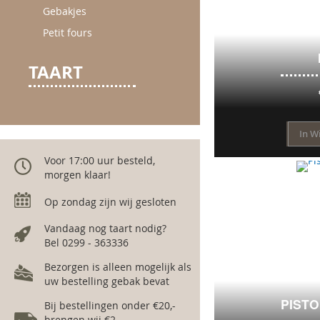
Gebakjes
Petit fours
TAART
In W
Voor 17:00 uur besteld,
morgen klaar!
Op zondag zijn wij gesloten
Vandaag nog taart nodig?
Bel 0299 - 363336
Bezorgen is alleen mogelijk als
uw bestelling gebak bevat
PISTO
Bij bestellingen onder €20,-
brengen wij €2,-