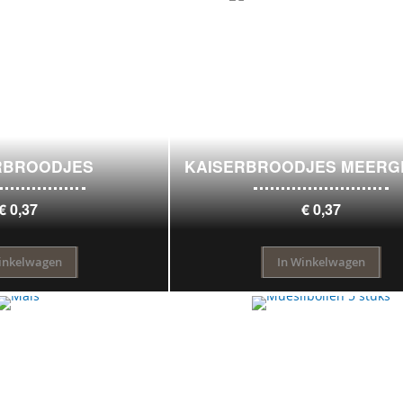
RBROODJES
KAISERBROODJES MEER
€ 0,37
€ 0,37
inkelwagen
In Winkelwagen