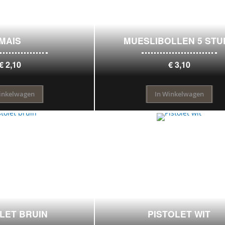
MAIS
MUESLIBOLLEN 5 STU
€ 2,10
€ 3,10
inkelwagen
In Winkelwagen
LET BRUIN
PISTOLET WIT