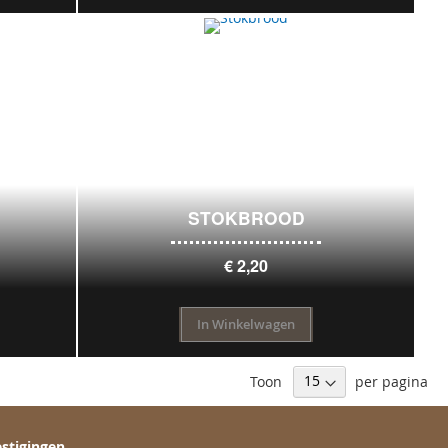
STOKBROOD
€ 2,20
In Winkelwagen
Toon
per pagina
stigingen