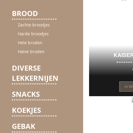
BROOD
Zachte broodjes
Harde broodjes
Hele broden
Halve broden
KAISE
DIVERSE
LEKKERNIJEN
In W
SNACKS
KOEKJES
GEBAK