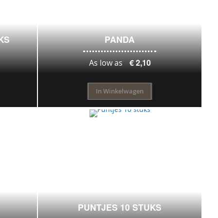
KS
PANDA
€ 2,10
As low as
In Winkelwagen
PUNTJES 10 STUKS