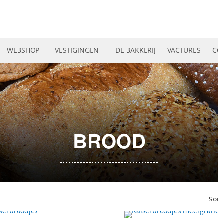
WEBSHOP
VESTIGINGEN
DE BAKKERIJ
VACTURES
C
BROOD
So