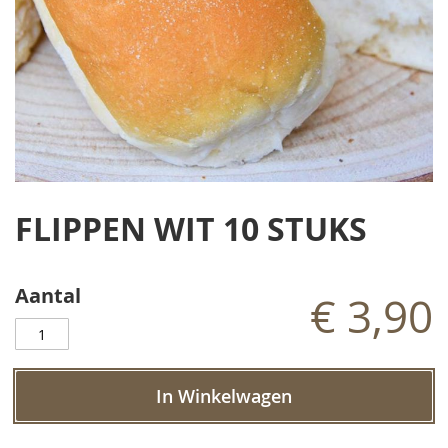
Ga
naar
FLIPPEN WIT 10 STUKS
het
begin
van
de
Aantal
€ 3,90
afbeeldingen-
gallerij
In Winkelwagen