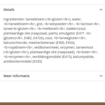
Details
Ingredienten: tarwebloem (<b>gluten</b>), water,
<b>tarwebloem</b>, gist, <b>weipoeder</b>, <b>lactose</b>,
tarwe<b>gluten</b>, <b>melkeiwit</b>, bakkerszout,
plantaardige olie (raapzaad, palm), emulgator (E471 <b>
(gluten)</b>, E482, E472e), zout, <b>tarwegluten</b>,
kaliumchloride, meelverbeteraar (E300, E920),
<b>sojabloem</b>, veldbonenmeel, enzymen, tarwemout
(<b>gluten</b>), plantaardige olie (raapzaad), <b>boter</b>,
<b>enzymen</b>, verdikkingsmiddel (E415), kaliumjodide,
antiklontermiddel (E535)
Meer informatie