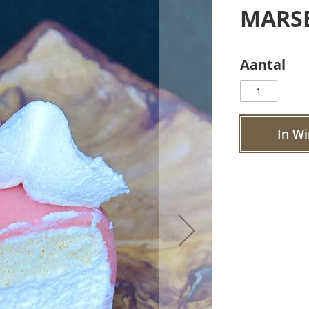
MARSE
Aantal
In W