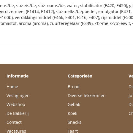
n</b>, <b>ei</b>, <b>room</b>, water, stabilisator (E420, E450), 
d zetmeel (E1414, E1412), <b>melk</b>poeder, emulgator (E471, E4
160b), verdikkingsmiddel (E466, E401, E516, E407), rijsmiddel (E500
, aromastof, aroma (aroma), zuurteregelaar (E339), <b>melk</b>eiwit
Informatie
Categorieën
Ve
Home
Brood
De
Vestigingen
Diverse lekkernijen
Ju
Webshop
Gebak
Di
De Bakkerij
Koek
Ch
Contact
Snacks
Vacatures
Taart