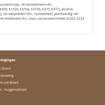
glucosestroop, <b>tarwebloem</b>,
50, E1520, E470a, E472b, E475, E477), alcohol,
), <b>weipoeder</b>, rijstzetmeel, plantaardig vet
, <b>melkeiwit</b>, zout, conserveermiddel (E202, E224
stigingen
 Stient
lianaweg
rk v/d Broek
r. Huygensstraat