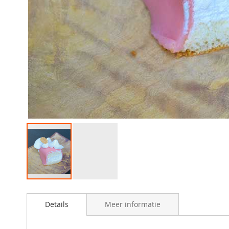
Ga
naar
Details
Meer informatie
het
begin
van