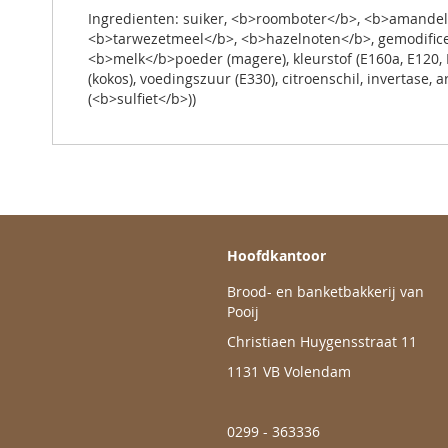
de
Ingredienten: suiker, <b>roomboter</b>, <b>amandele
afbeeldingen-
<b>tarwezetmeel</b>, <b>hazelnoten</b>, gemodificeer
gallerij
<b>melk</b>poeder (magere), kleurstof (E160a, E120, E
(kokos), voedingszuur (E330), citroenschil, invertase
(<b>sulfiet</b>))
Hoofdkantoor
Brood- en banketbakkerij van
Pooij
Christiaen Huygensstraat 11
1131 VB Volendam
0299 - 363336