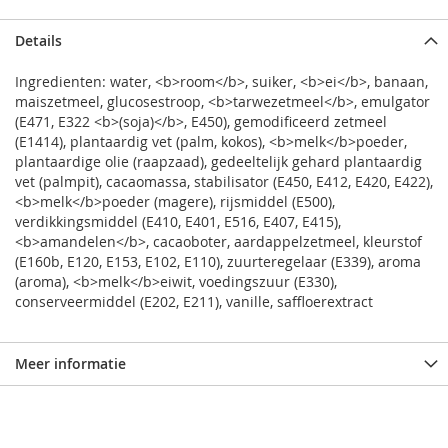
Details
Ingredienten: water, <b>room</b>, suiker, <b>ei</b>, banaan,
maiszetmeel, glucosestroop, <b>tarwezetmeel</b>, emulgator
(E471, E322 <b>(soja)</b>, E450), gemodificeerd zetmeel
(E1414), plantaardig vet (palm, kokos), <b>melk</b>poeder,
plantaardige olie (raapzaad), gedeeltelijk gehard plantaardig
vet (palmpit), cacaomassa, stabilisator (E450, E412, E420, E422),
<b>melk</b>poeder (magere), rijsmiddel (E500),
verdikkingsmiddel (E410, E401, E516, E407, E415),
<b>amandelen</b>, cacaoboter, aardappelzetmeel, kleurstof
(E160b, E120, E153, E102, E110), zuurteregelaar (E339), aroma
(aroma), <b>melk</b>eiwit, voedingszuur (E330),
conserveermiddel (E202, E211), vanille, saffloerextract
Meer informatie