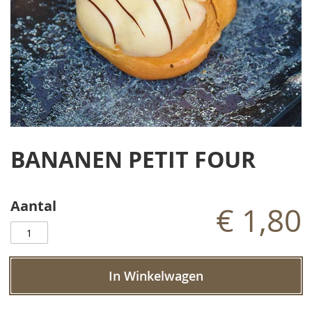
Ga
naar
BANANEN PETIT FOUR
het
begin
van
de
Aantal
€ 1,80
afbeeldingen-
gallerij
In Winkelwagen