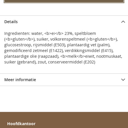
Details
Ingredienten: water, <b>ei</b> 23%, speltbloem
(<b>gluten</b>), suiker, volkorenspeltmeel (<b>gluten</b>),
glucosestroop, rijsmiddel (E503), plantaardig vet (palm),
gemodificeerd zetmeel (E1422), verdikkingsmiddel (E415),
plantaardige olie (raapzaad), <b>melk</b>eiwit, nootmuskaat,
suiker (gebrand), zout, conserveermiddel (E202)
Meer informatie
Hoofdkantoor