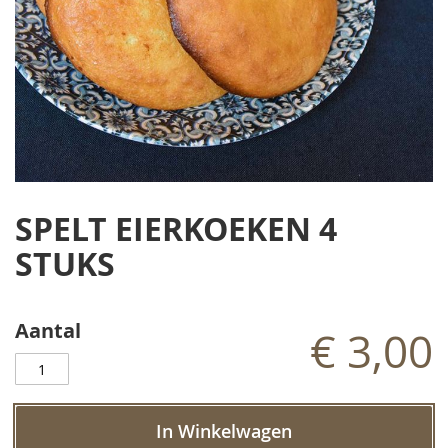
Ga
naar
SPELT EIERKOEKEN 4
het
begin
STUKS
van
de
afbeeldingen-
Aantal
gallerij
€ 3,00
In Winkelwagen