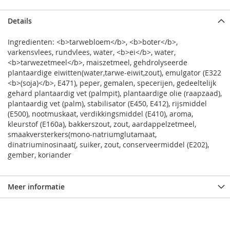
Details
Ingredienten: <b>tarwebloem</b>, <b>boter</b>,
varkensvlees, rundvlees, water, <b>ei</b>, water,
<b>tarwezetmeel</b>, maiszetmeel, gehdrolyseerde
plantaardige eiwitten(water,tarwe-eiwit,zout), emulgator (E322
<b>(soja)</b>, E471), peper, gemalen, specerijen, gedeeltelijk
gehard plantaardig vet (palmpit), plantaardige olie (raapzaad),
plantaardig vet (palm), stabilisator (E450, E412), rijsmiddel
(E500), nootmuskaat, verdikkingsmiddel (E410), aroma,
kleurstof (E160a), bakkerszout, zout, aardappelzetmeel,
smaakversterkers(mono-natriumglutamaat,
dinatriuminosinaat(, suiker, zout, conserveermiddel (E202),
gember, koriander
Meer informatie