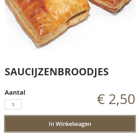
Ga
naar
SAUCIJZENBROODJES
het
begin
van
de
Aantal
€ 2,50
afbeeldingen-
gallerij
In Winkelwagen