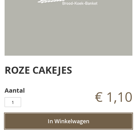
Ga
naar
ROZE CAKEJES
het
begin
van
de
Aantal
€ 1,10
afbeeldingen-
gallerij
In Winkelwagen