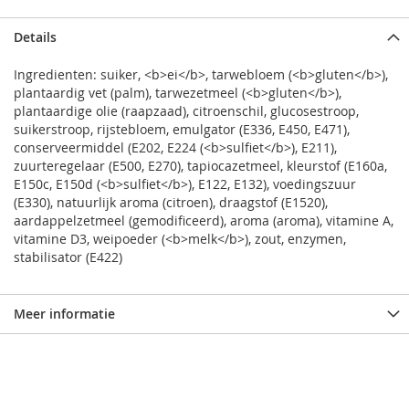
Details
Ingredienten: suiker, <b>ei</b>, tarwebloem (<b>gluten</b>),
plantaardig vet (palm), tarwezetmeel (<b>gluten</b>),
plantaardige olie (raapzaad), citroenschil, glucosestroop,
suikerstroop, rijstebloem, emulgator (E336, E450, E471),
conserveermiddel (E202, E224 (<b>sulfiet</b>), E211),
zuurteregelaar (E500, E270), tapiocazetmeel, kleurstof (E160a,
E150c, E150d (<b>sulfiet</b>), E122, E132), voedingszuur
(E330), natuurlijk aroma (citroen), draagstof (E1520),
aardappelzetmeel (gemodificeerd), aroma (aroma), vitamine A,
vitamine D3, weipoeder (<b>melk</b>), zout, enzymen,
stabilisator (E422)
Meer informatie