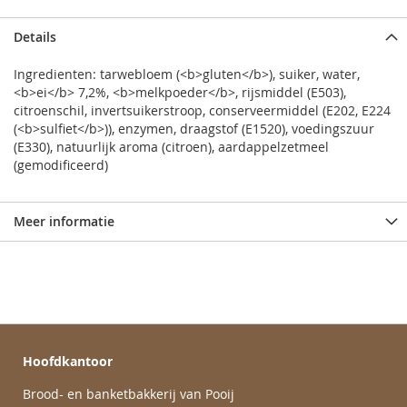
Details
Ingredienten: tarwebloem (<b>gluten</b>), suiker, water,
<b>ei</b> 7,2%, <b>melkpoeder</b>, rijsmiddel (E503),
citroenschil, invertsuikerstroop, conserveermiddel (E202, E224
(<b>sulfiet</b>)), enzymen, draagstof (E1520), voedingszuur
(E330), natuurlijk aroma (citroen), aardappelzetmeel
(gemodificeerd)
Meer informatie
Hoofdkantoor
Brood- en banketbakkerij van Pooij