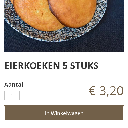
Ga
naar
EIERKOEKEN 5 STUKS
het
begin
van
de
Aantal
€ 3,20
afbeeldingen-
gallerij
In Winkelwagen