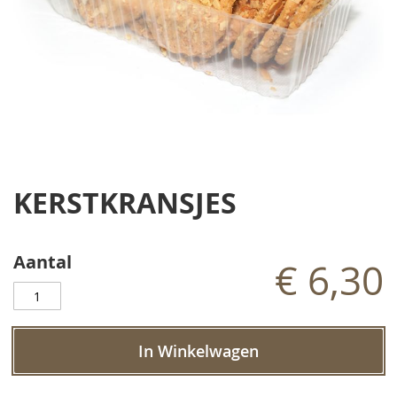
Ga
naar
KERSTKRANSJES
het
begin
van
de
Aantal
€ 6,30
afbeeldingen-
gallerij
In Winkelwagen