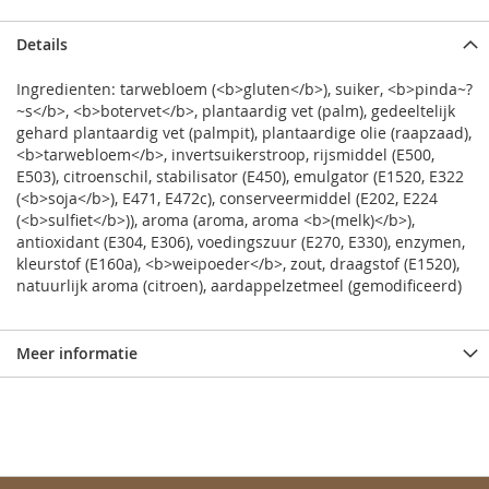
Details
Ingredienten: tarwebloem (<b>gluten</b>), suiker, <b>pinda~?
~s</b>, <b>botervet</b>, plantaardig vet (palm), gedeeltelijk
gehard plantaardig vet (palmpit), plantaardige olie (raapzaad),
<b>tarwebloem</b>, invertsuikerstroop, rijsmiddel (E500,
E503), citroenschil, stabilisator (E450), emulgator (E1520, E322
(<b>soja</b>), E471, E472c), conserveermiddel (E202, E224
(<b>sulfiet</b>)), aroma (aroma, aroma <b>(melk)</b>),
antioxidant (E304, E306), voedingszuur (E270, E330), enzymen,
kleurstof (E160a), <b>weipoeder</b>, zout, draagstof (E1520),
natuurlijk aroma (citroen), aardappelzetmeel (gemodificeerd)
Meer informatie