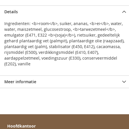
Details
Ingredienten: <b>room</b>, suiker, ananas, <b>ei</b>, water,
water, maiszetmeel, glucosestroop, <b>tarwezetmeel</b>,
emulgator (E471, E322 <b>(soja)</b>), rietsuiker, gedeeltelijk
gehard plantaardig vet (palmpit), plantaardige olie (raapzaad),
plantaardig vet (palm), stabilisator (E450, E412), cacaomassa,
rijsmiddel (E500), verdikkingsmiddel (E410, E407),
aardappelzetmeel, voedingszuur (E330), conserveermiddel
(E202), vanille
Meer informatie
Hoofdkantoor