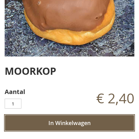
Ga
naar
MOORKOP
het
begin
van
de
Aantal
€ 2,40
afbeeldingen-
gallerij
In Winkelwagen