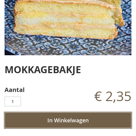
Ga
naar
MOKKAGEBAKJE
het
begin
van
de
Aantal
€ 2,35
afbeeldingen-
gallerij
In Winkelwagen