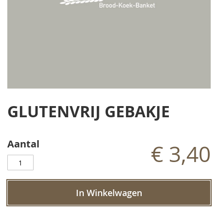
Ga
naar
GLUTENVRIJ GEBAKJE
het
begin
van
de
Aantal
€ 3,40
afbeeldingen-
gallerij
In Winkelwagen