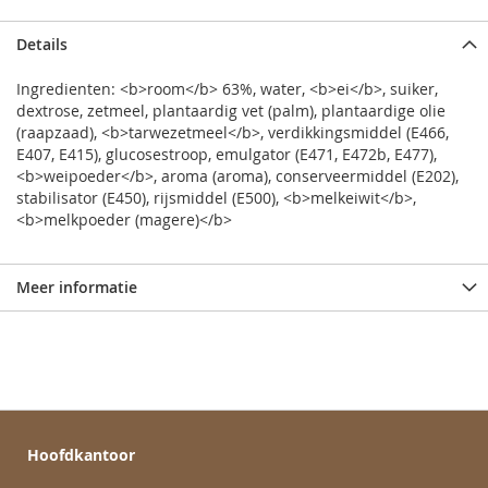
Details
Ingredienten: <b>room</b> 63%, water, <b>ei</b>, suiker,
dextrose, zetmeel, plantaardig vet (palm), plantaardige olie
(raapzaad), <b>tarwezetmeel</b>, verdikkingsmiddel (E466,
E407, E415), glucosestroop, emulgator (E471, E472b, E477),
<b>weipoeder</b>, aroma (aroma), conserveermiddel (E202),
stabilisator (E450), rijsmiddel (E500), <b>melkeiwit</b>,
<b>melkpoeder (magere)</b>
Meer informatie
Hoofdkantoor