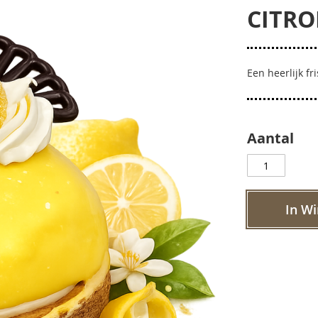
CITRO
Een heerlijk f
Aantal
In W