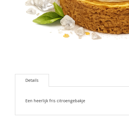
Ga
naar
Details
het
begin
van
de
Een heerlijk fris citroengebakje
afbeeldingen-
gallerij