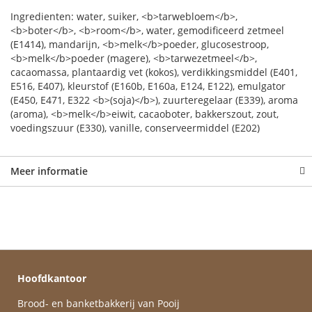
Ingredienten: water, suiker, <b>tarwebloem</b>,
<b>boter</b>, <b>room</b>, water, gemodificeerd zetmeel
(E1414), mandarijn, <b>melk</b>poeder, glucosestroop,
<b>melk</b>poeder (magere), <b>tarwezetmeel</b>,
cacaomassa, plantaardig vet (kokos), verdikkingsmiddel (E401,
E516, E407), kleurstof (E160b, E160a, E124, E122), emulgator
(E450, E471, E322 <b>(soja)</b>), zuurteregelaar (E339), aroma
(aroma), <b>melk</b>eiwit, cacaoboter, bakkerszout, zout,
voedingszuur (E330), vanille, conserveermiddel (E202)
Meer informatie
Hoofdkantoor
Brood- en banketbakkerij van Pooij