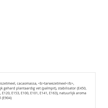
maiszetmeel, cacaomassa, <b>tarwezetmeel</b>,
k gehard plantaardig vet (palmpit), stabilisator (E450,
, E120, E153, E100, E101, E141, E163), natuurlijk aroma
l (E904)