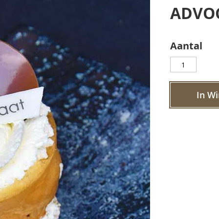
ADVOC
Aantal
In W