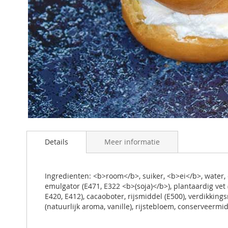
Ga
naar
Details
Meer informatie
het
begin
van
de
Ingredienten: <b>room</b>, suiker, <b>ei</b>, water,
afbeeldingen-
emulgator (E471, E322 <b>(soja)</b>), plantaardig vet 
gallerij
E420, E412), cacaoboter, rijsmiddel (E500), verdikking
(natuurlijk aroma, vanille), rijstebloem, conserveermid