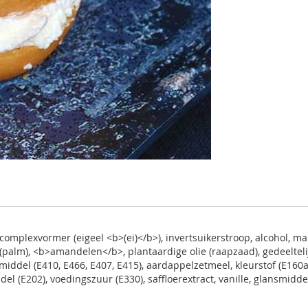
 complexvormer (eigeel <b>(ei)</b>), invertsuikerstroop, alcohol, 
(palm), <b>amandelen</b>, plantaardige olie (raapzaad), gedeeltelij
smiddel (E410, E466, E407, E415), aardappelzetmeel, kleurstof (E160a
del (E202), voedingszuur (E330), saffloerextract, vanille, glansmidde