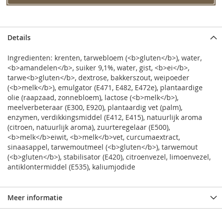
Details
Ingredienten: krenten, tarwebloem (<b>gluten</b>), water,
<b>amandelen</b>, suiker 9,1%, water, gist, <b>ei</b>,
tarwe<b>gluten</b>, dextrose, bakkerszout, weipoeder
(<b>melk</b>), emulgator (E471, E482, E472e), plantaardige
olie (raapzaad, zonnebloem), lactose (<b>melk</b>),
meelverbeteraar (E300, E920), plantaardig vet (palm),
enzymen, verdikkingsmiddel (E412, E415), natuurlijk aroma
(citroen, natuurlijk aroma), zuurteregelaar (E500),
<b>melk</b>eiwit, <b>melk</b>vet, curcumaextract,
sinaasappel, tarwemoutmeel (<b>gluten</b>), tarwemout
(<b>gluten</b>), stabilisator (E420), citroenvezel, limoenvezel,
antiklontermiddel (E535), kaliumjodide
Meer informatie