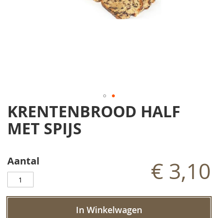
Ga
naar
KRENTENBROOD HALF
het
begin
MET SPIJS
van
de
afbeeldingen-
Aantal
gallerij
€ 3,10
In Winkelwagen