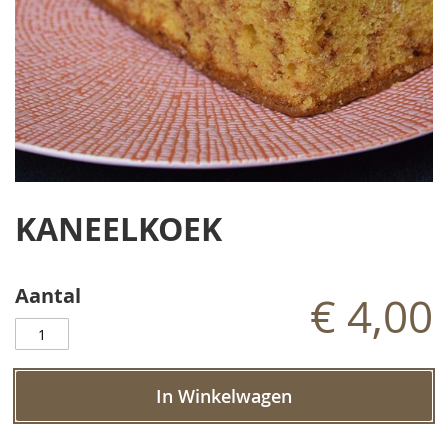
Ga
naar
KANEELKOEK
het
begin
van
de
Aantal
€ 4,00
afbeeldingen-
gallerij
In Winkelwagen