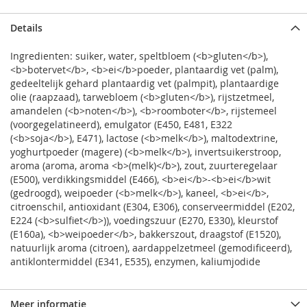
Details
Ingredienten: suiker, water, speltbloem (<b>gluten</b>),
<b>botervet</b>, <b>ei</b>poeder, plantaardig vet (palm),
gedeeltelijk gehard plantaardig vet (palmpit), plantaardige
olie (raapzaad), tarwebloem (<b>gluten</b>), rijstzetmeel,
amandelen (<b>noten</b>), <b>roomboter</b>, rijstemeel
(voorgegelatineerd), emulgator (E450, E481, E322
(<b>soja</b>), E471), lactose (<b>melk</b>), maltodextrine,
yoghurtpoeder (magere) (<b>melk</b>), invertsuikerstroop,
aroma (aroma, aroma <b>(melk)</b>), zout, zuurteregelaar
(E500), verdikkingsmiddel (E466), <b>ei</b>-<b>ei</b>wit
(gedroogd), weipoeder (<b>melk</b>), kaneel, <b>ei</b>,
citroenschil, antioxidant (E304, E306), conserveermiddel (E202,
E224 (<b>sulfiet</b>)), voedingszuur (E270, E330), kleurstof
(E160a), <b>weipoeder</b>, bakkerszout, draagstof (E1520),
natuurlijk aroma (citroen), aardappelzetmeel (gemodificeerd),
antiklontermiddel (E341, E535), enzymen, kaliumjodide
Meer informatie