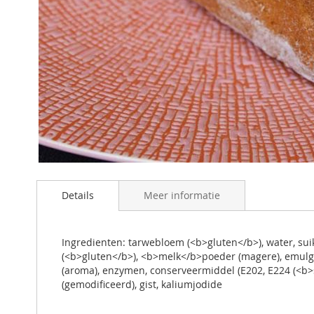
Ga
naar
Details
Meer informatie
het
begin
van
de
Ingredienten: tarwebloem (<b>gluten</b>), water, su
afbeeldingen-
(<b>gluten</b>), <b>melk</b>poeder (magere), emulgato
gallerij
(aroma), enzymen, conserveermiddel (E202, E224 (<b>su
(gemodificeerd), gist, kaliumjodide