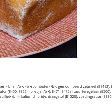
iker, <b>ei</b>, <b>roomboter</b>, gemodificeerd zetmeel (E1412)
r (E450, E322 (<b>soja</b>), E471, E472e), zuurteregelaar (E500), 
lfiet</b>)), kaliumchloride, draagstof (E1520), voedingszuur (E330)