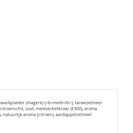
, kwarkpoeder (magere) (<b>melk</b>), tarwezetmeel
citroenschil, zout, meelverbeteraar (E300), aroma
, natuurlijk aroma (citroen), aardappelzetmeel