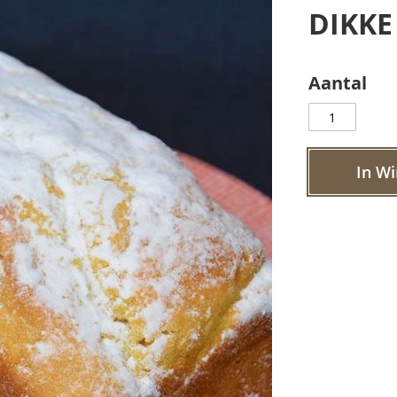
DIKKE
Aantal
In W