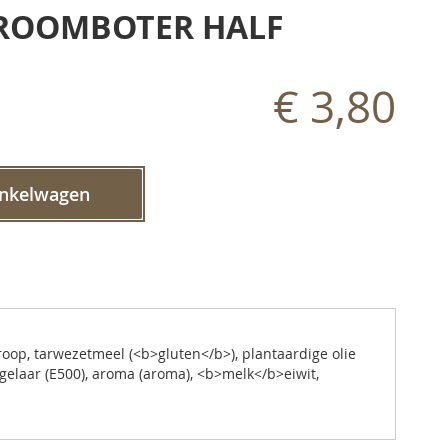
 ROOMBOTER HALF
€ 3,80
inkelwagen
roop, tarwezetmeel (<b>gluten</b>), plantaardige olie
egelaar (E500), aroma (aroma), <b>melk</b>eiwit,