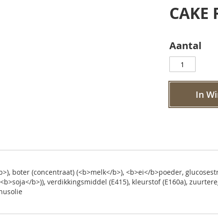
CAKE
Aantal
In W
b>), boter (concentraat) (<b>melk</b>), <b>ei</b>poeder, glucosest
(<b>soja</b>)), verdikkingsmiddel (E415), kleurstof (E160a), zuurter
nusolie