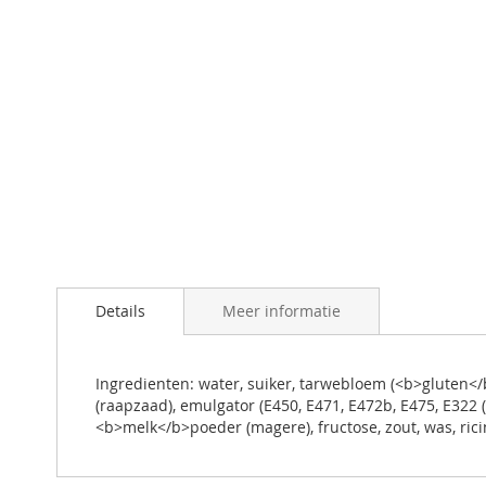
naar
Ga
het
naar
einde
het
van
begin
de
van
afbeeldingen-
de
gallerij
afbeeldingen-
gallerij
Details
Meer informatie
Ingredienten: water, suiker, tarwebloem (<b>gluten</
(raapzaad), emulgator (E450, E471, E472b, E475, E322 
<b>melk</b>poeder (magere), fructose, zout, was, rici