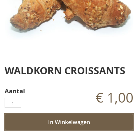
Ga
naar
WALDKORN CROISSANTS
het
begin
van
de
Aantal
€ 1,00
afbeeldingen-
gallerij
In Winkelwagen