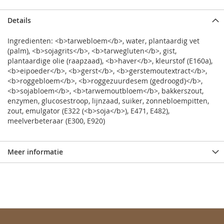
Details
Ingredienten: <b>tarwebloem</b>, water, plantaardig vet
(palm), <b>sojagrits</b>, <b>tarwegluten</b>, gist,
plantaardige olie (raapzaad), <b>haver</b>, kleurstof (E160a),
<b>eipoeder</b>, <b>gerst</b>, <b>gerstemoutextract</b>,
<b>roggebloem</b>, <b>roggezuurdesem (gedroogd)</b>,
<b>sojabloem</b>, <b>tarwemoutbloem</b>, bakkerszout,
enzymen, glucosestroop, lijnzaad, suiker, zonnebloempitten,
zout, emulgator (E322 (<b>soja</b>), E471, E482),
meelverbeteraar (E300, E920)
Meer informatie