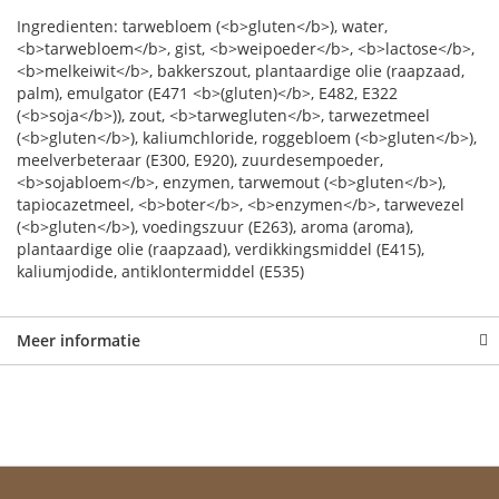
Ingredienten: tarwebloem (<b>gluten</b>), water,
<b>tarwebloem</b>, gist, <b>weipoeder</b>, <b>lactose</b>,
<b>melkeiwit</b>, bakkerszout, plantaardige olie (raapzaad,
palm), emulgator (E471 <b>(gluten)</b>, E482, E322
(<b>soja</b>)), zout, <b>tarwegluten</b>, tarwezetmeel
(<b>gluten</b>), kaliumchloride, roggebloem (<b>gluten</b>),
meelverbeteraar (E300, E920), zuurdesempoeder,
<b>sojabloem</b>, enzymen, tarwemout (<b>gluten</b>),
tapiocazetmeel, <b>boter</b>, <b>enzymen</b>, tarwevezel
(<b>gluten</b>), voedingszuur (E263), aroma (aroma),
plantaardige olie (raapzaad), verdikkingsmiddel (E415),
kaliumjodide, antiklontermiddel (E535)
Meer informatie