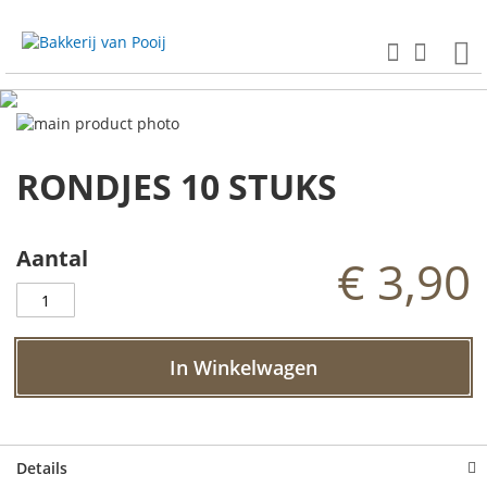
Ga
naar
Search
Winkel
de
inhoud
Ga
naar
Ga
het
naar
RONDJES 10 STUKS
einde
het
van
begin
de
van
afbeeldingen-
de
Aantal
€ 3,90
gallerij
afbeeldingen-
gallerij
In Winkelwagen
Details