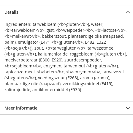
Details
Ingredienten: tarwebloem (<b>gluten</b>), water,
<b>tarwebloem</b>, gist, <b>weipoeder</b>, <b>lactose</b>,
<b>melkeiwit</b>, bakkerszout, plantaardige olie (raapzaad,
palm), emulgator (E471 <b>(gluten)</b>, E482, E322
(<b>soja</b>)), zout, <b>tarwegluten</b>, tarwezetmeel
(<b>gluten</b>), kaliumchloride, roggebloem (<b>gluten</b>),
meelverbeteraar (E300, E920), zuurdesempoeder,
<b>sojabloem</b>, enzymen, tarwemout (<b>gluten</b>),
tapiocazetmeel, <b>boter</b>, <b>enzymen</b>, tarwevezel
(<b>gluten</b>), voedingszuur (E263), aroma (aroma),
plantaardige olie (raapzaad), verdikkingsmiddel (E415),
kaliumjodide, antiklontermiddel (E535)
Meer informatie