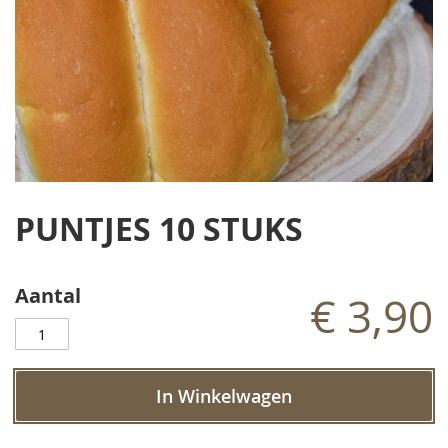
Ga
naar
PUNTJES 10 STUKS
het
begin
van
de
Aantal
€ 3,90
afbeeldingen-
gallerij
In Winkelwagen