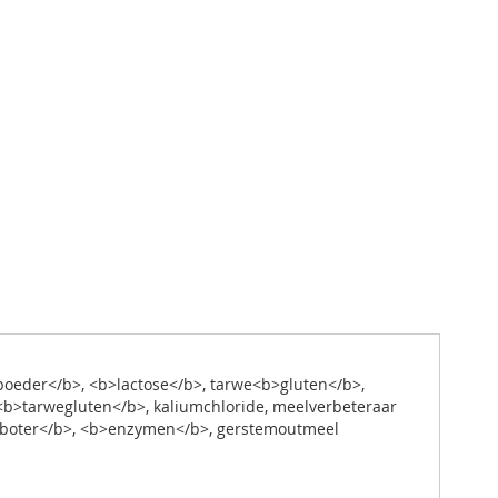
poeder</b>, <b>lactose</b>, tarwe<b>gluten</b>,
, <b>tarwegluten</b>, kaliumchloride, meelverbeteraar
<b>boter</b>, <b>enzymen</b>, gerstemoutmeel