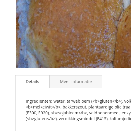
Ga
naar
Details
Meer informatie
het
begin
van
de
Ingredienten: water, tarwebloem (<b>gluten</b>), vo
afbeeldingen-
<b>melkeiwit</b>, bakkerszout, plantaardige olie (ra
gallerij
(E300, E920), <b>sojabloem</b>, veldbonenmeel, enz
(<b>gluten</b>), verdikkingsmiddel (E415), kaliumjodi