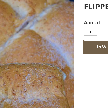
FLIPP
Aantal
In W