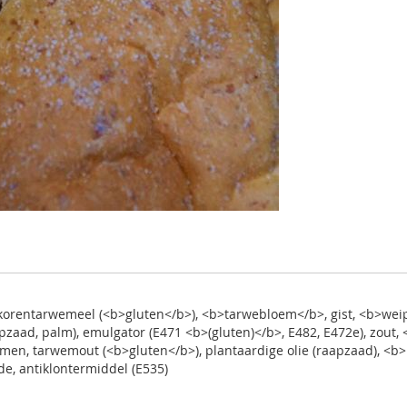
lkorentarwemeel (<b>gluten</b>), <b>tarwebloem</b>, gist, <b>wei
apzaad, palm), emulgator (E471 <b>(gluten)</b>, E482, E472e), zout
ymen, tarwemout (<b>gluten</b>), plantaardige olie (raapzaad), 
de, antiklontermiddel (E535)