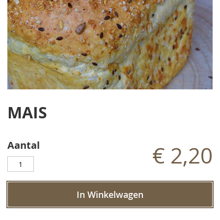
Ga
naar
MAIS
het
begin
van
de
Aantal
€ 2,20
afbeeldingen-
gallerij
In Winkelwagen