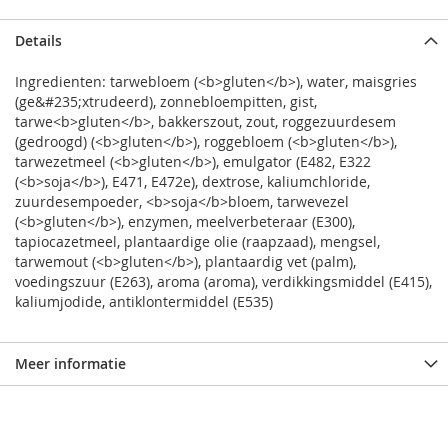
Details
Ingredienten: tarwebloem (<b>gluten</b>), water, maisgries
(ge&#235;xtrudeerd), zonnebloempitten, gist,
tarwe<b>gluten</b>, bakkerszout, zout, roggezuurdesem
(gedroogd) (<b>gluten</b>), roggebloem (<b>gluten</b>),
tarwezetmeel (<b>gluten</b>), emulgator (E482, E322
(<b>soja</b>), E471, E472e), dextrose, kaliumchloride,
zuurdesempoeder, <b>soja</b>bloem, tarwevezel
(<b>gluten</b>), enzymen, meelverbeteraar (E300),
tapiocazetmeel, plantaardige olie (raapzaad), mengsel,
tarwemout (<b>gluten</b>), plantaardig vet (palm),
voedingszuur (E263), aroma (aroma), verdikkingsmiddel (E415),
kaliumjodide, antiklontermiddel (E535)
Meer informatie