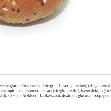
we<b>gluten</b>, <b>soja</b>grits, haver (gebroken) (<b>gluten</
nebloempitten, gerstemoutextract (<b>gluten</b>), havervlokken (<b>
eld), <b>soja</b>bloem, bakkerszout, dextrose, glucosestroop (ge