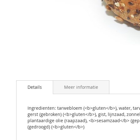
Ga
naar
Details
Meer informatie
het
begin
van
de
Ingredienten: tarwebloem (<b>gluten</b>), water, tar
afbeeldingen-
gerst (gebroken) (<b>gluten</b>), gist, lijnzaad, zon
gallerij
plantaardige olie (raapzaad), <b>sesamzaad</b> (gep
(gedroogd) (<b>gluten</b>)