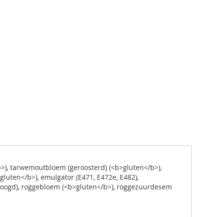
b>), tarwemoutbloem (geroosterd) (<b>gluten</b>),
gluten</b>), emulgator (E471, E472e, E482),
droogd), roggebloem (<b>gluten</b>), roggezuurdesem