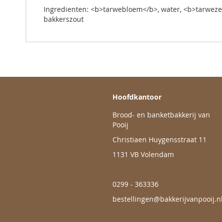
de
Ingredienten: <b>tarwebloem</b>, water, <b>tarwezem
afbeeldingen-
bakkerszout
gallerij
Hoofdkantoor
Brood- en banketbakkerij van
Pooij
Christiaen Huygensstraat 11
1131 VB Volendam
0299 - 363336
bestellingen@bakkerijvanpooij.n