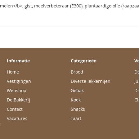
elen</b>, gist, meelverbeteraar (E300), plantaardige olie (raapz
Informatie
Categorieën
Ve
Home
Brood
De
Vestigingen
Diverse lekkernijen
Ju
Webshop
Gebak
Di
De Bakkerij
Koek
Ch
Contact
Snacks
Vacatures
Taart
l