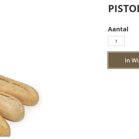
PISTO
Aantal
In W