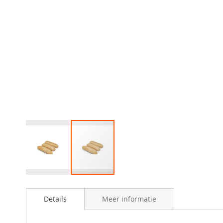
Ga
naar
Details
Meer informatie
het
begin
van