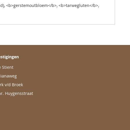
aad), <b>gerstemoutbloem</b>, <b>tarwegluten</b>,
stigingen
 Stient
lianaweg
rk v/d Broek
r. Huygensstraat