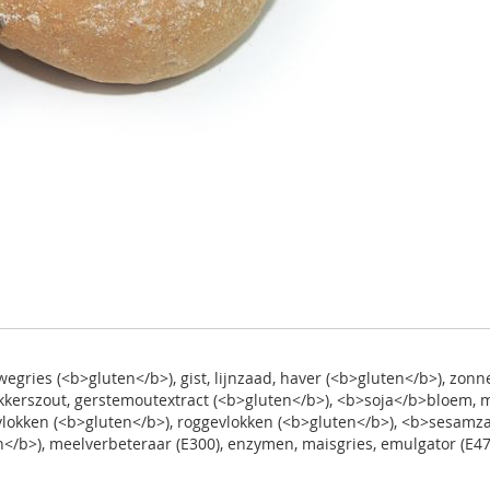
egries (<b>gluten</b>), gist, lijnzaad, haver (<b>gluten</b>), zonn
kerszout, gerstemoutextract (<b>gluten</b>), <b>soja</b>bloem, 
rvlokken (<b>gluten</b>), roggevlokken (<b>gluten</b>), <b>sesamza
en</b>), meelverbeteraar (E300), enzymen, maisgries, emulgator (E4