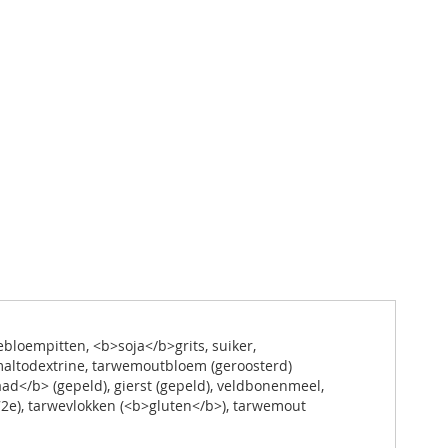
ebloempitten, <b>soja</b>grits, suiker,
maltodextrine, tarwemoutbloem (geroosterd)
ad</b> (gepeld), gierst (gepeld), veldbonenmeel,
72e), tarwevlokken (<b>gluten</b>), tarwemout