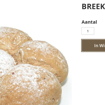
BREE
Aantal
In W