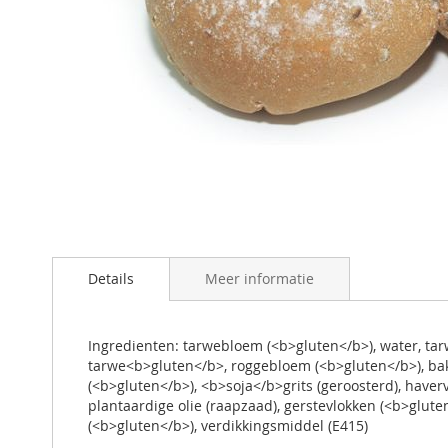
Ga
naar
Details
Meer informatie
het
begin
van
de
Ingredienten: tarwebloem (<b>gluten</b>), water, tarw
afbeeldingen-
tarwe<b>gluten</b>, roggebloem (<b>gluten</b>), bak
gallerij
(<b>gluten</b>), <b>soja</b>grits (geroosterd), have
plantaardige olie (raapzaad), gerstevlokken (<b>glut
(<b>gluten</b>), verdikkingsmiddel (E415)