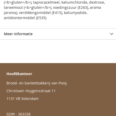
(<b>gluten</b>), tapiocazetmeel, kaliumchloride, dextrose,
tarwemout (<b>gluten</b>), voedingszuur (E263), aroma
(aroma), verdikkingsmiddel (E415), kaliumjodide,
antiklontermiddel (E535)
Meer informatie
Hoofdkantoor
Brood- en banketbakkerij van Pooij
Christiaen Huygensstraat 11
1131 VB Volendam
0299 - 363336