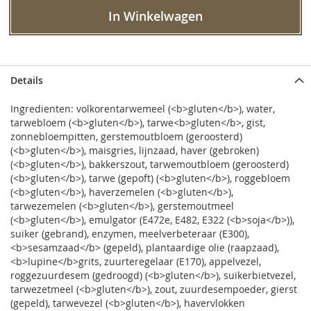
In Winkelwagen
Details
Ingredienten: volkorentarwemeel (<b>gluten</b>), water,
tarwebloem (<b>gluten</b>), tarwe<b>gluten</b>, gist,
zonnebloempitten, gerstemoutbloem (geroosterd)
(<b>gluten</b>), maisgries, lijnzaad, haver (gebroken)
(<b>gluten</b>), bakkerszout, tarwemoutbloem (geroosterd)
(<b>gluten</b>), tarwe (gepoft) (<b>gluten</b>), roggebloem
(<b>gluten</b>), haverzemelen (<b>gluten</b>),
tarwezemelen (<b>gluten</b>), gerstemoutmeel
(<b>gluten</b>), emulgator (E472e, E482, E322 (<b>soja</b>)),
suiker (gebrand), enzymen, meelverbeteraar (E300),
<b>sesamzaad</b> (gepeld), plantaardige olie (raapzaad),
<b>lupine</b>grits, zuurteregelaar (E170), appelvezel,
roggezuurdesem (gedroogd) (<b>gluten</b>), suikerbietvezel,
tarwezetmeel (<b>gluten</b>), zout, zuurdesempoeder, gierst
(gepeld), tarwevezel (<b>gluten</b>), havervlokken