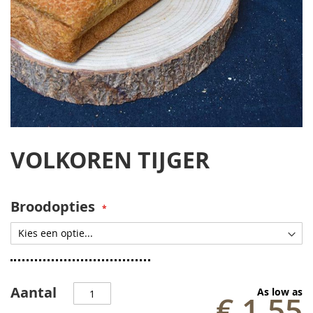
Ga
naar
VOLKOREN TIJGER
het
begin
van
de
Broodopties
afbeeldingen-
gallerij
Aantal
As low as
€ 1,55