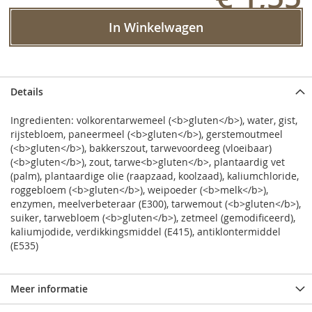
In Winkelwagen
Details
Ingredienten: volkorentarwemeel (<b>gluten</b>), water, gist,
rijstebloem, paneermeel (<b>gluten</b>), gerstemoutmeel
(<b>gluten</b>), bakkerszout, tarwevoordeeg (vloeibaar)
(<b>gluten</b>), zout, tarwe<b>gluten</b>, plantaardig vet
(palm), plantaardige olie (raapzaad, koolzaad), kaliumchloride,
roggebloem (<b>gluten</b>), weipoeder (<b>melk</b>),
enzymen, meelverbeteraar (E300), tarwemout (<b>gluten</b>),
suiker, tarwebloem (<b>gluten</b>), zetmeel (gemodificeerd),
kaliumjodide, verdikkingsmiddel (E415), antiklontermiddel
(E535)
Meer informatie