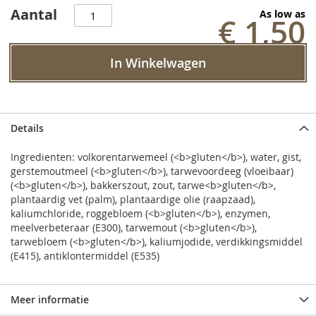
Aantal
As low as
€ 1,50
In Winkelwagen
Details
Ingredienten: volkorentarwemeel (<b>gluten</b>), water, gist,
gerstemoutmeel (<b>gluten</b>), tarwevoordeeg (vloeibaar)
(<b>gluten</b>), bakkerszout, zout, tarwe<b>gluten</b>,
plantaardig vet (palm), plantaardige olie (raapzaad),
kaliumchloride, roggebloem (<b>gluten</b>), enzymen,
meelverbeteraar (E300), tarwemout (<b>gluten</b>),
tarwebloem (<b>gluten</b>), kaliumjodide, verdikkingsmiddel
(E415), antiklontermiddel (E535)
Meer informatie