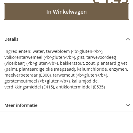
In Winkelwagen
Details
Ingredienten: water, tarwebloem (<b>gluten</b>),
volkorentarwemeel (<b>gluten</b>), gist, tarwevoordeeg
(vloeibaar) (<b>gluten</b>), bakkerszout, zout, plantaardig vet
(palm), plantaardige olie (raapzaad), kaliumchloride, enzymen,
meelverbeteraar (E300), tarwemout (<b>gluten</b>),
gerstemoutmeel (<b>gluten</b>), kaliumjodide,
verdikkingsmiddel (E415), antiklontermiddel (E535)
Meer informatie