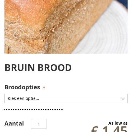
Ga
naar
BRUIN BROOD
het
begin
van
de
Broodopties
afbeeldingen-
gallerij
Aantal
As low as
€ 1,45