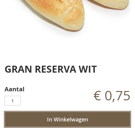
Ga
naar
GRAN RESERVA WIT
het
begin
van
de
Aantal
€ 0,75
afbeeldingen-
gallerij
In Winkelwagen