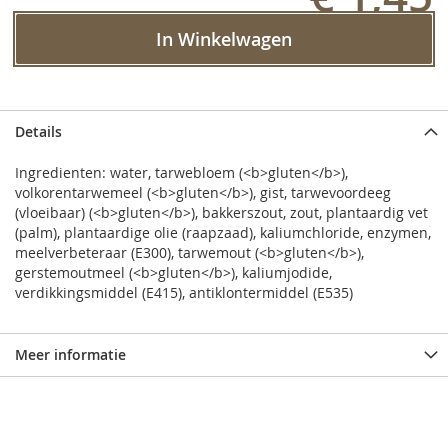
In Winkelwagen
Details
Ingredienten: water, tarwebloem (<b>gluten</b>),
volkorentarwemeel (<b>gluten</b>), gist, tarwevoordeeg
(vloeibaar) (<b>gluten</b>), bakkerszout, zout, plantaardig vet
(palm), plantaardige olie (raapzaad), kaliumchloride, enzymen,
meelverbeteraar (E300), tarwemout (<b>gluten</b>),
gerstemoutmeel (<b>gluten</b>), kaliumjodide,
verdikkingsmiddel (E415), antiklontermiddel (E535)
Meer informatie