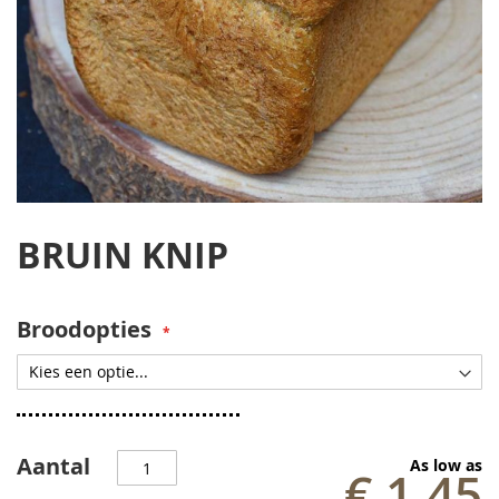
Ga
naar
BRUIN KNIP
het
begin
van
de
Broodopties
afbeeldingen-
gallerij
Aantal
As low as
€ 1,45