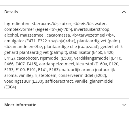
Details
Ingredienten: <b>room</b>, suiker, <b>ei</b>, water,
complexvormer (eigeel <b>(ei)</b>), invertsuikerstroop,
alcohol, maiszetmeel, cacaomassa, <b>tarwezetmeel</b>,
emulgator (E471, E322 <b>(soja)</b>), plantaardig vet (palm),
<b>amandelen</b>, plantaardige olie (raapzaad), gedeeltelijk
gehard plantaardig vet (palmpit), stabilisator (E450, E420,
E412), cacaoboter, rijsmiddel (E500), verdikkingsmiddel (E410,
E466, E407, E415), aardappelzetmeel, kleurstof (E160a, E120,
E153, E100, E101, E141, E163), natuurlijk aroma (natuurlijk
aroma, vanille), rijstebloem, conserveermiddel (E202),
voedingszuur (E330), saffloerextract, vanille, glansmiddel
(E904)
Meer informatie