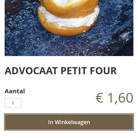
Ga
naar
ADVOCAAT PETIT FOUR
het
begin
van
de
Aantal
€ 1,60
afbeeldingen-
gallerij
In Winkelwagen