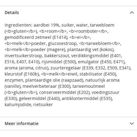
Details
Ingredienten: aardbei 19%, suiker, water, tarwebloem
(<b>gluten</b>), <b>room</b>, <b>roomboter</b>,
gemodificeerd zetmeel (E1414), <b>ei</b>,
<b>melk</b>poeder, glucosestroop, <b>tarwebloem</b>,
<b>melk</b>poeder (magere), plantaardig vet (kokos),
invertsuikerstroop, bakkerszout, verdikkingsmiddel (E401,
E516, E407, E410), rijsmiddel (E500), emulgator (E450, E471),
aroma (aroma, citrus), zuurteregelaar (E339, E332, E509, E341),
kleurstof (E160b), <b>melk</b>eiwit, stabilisator (E450),
enzymen, plantaardige olie (raapzaad), natuurlijk aroma
(vanille), meelverbeteraar (E300), tarwemoutmeel
(<b>gluten</b>), conserveermiddel (E202), voedingszuur
(E330), geleermiddel (E440), antiklontermiddel (E535),
kaliumjodide, rietsuiker
Meer informatie