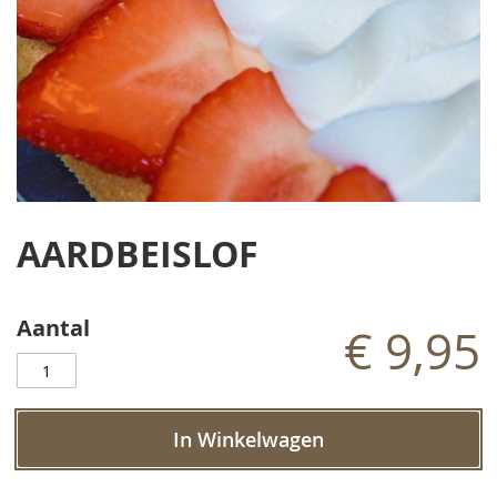
Ga
naar
AARDBEISLOF
het
begin
van
de
Aantal
€ 9,95
afbeeldingen-
gallerij
In Winkelwagen