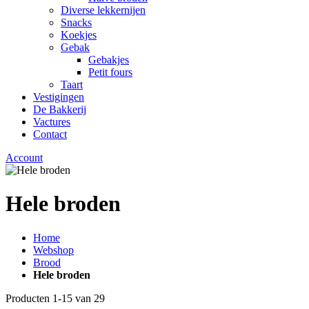
Diverse lekkernijen
Snacks
Koekjes
Gebak
Gebakjes
Petit fours
Taart
Vestigingen
De Bakkerij
Vactures
Contact
Account
Hele broden
Home
Webshop
Brood
Hele broden
Producten
1
-
15
van
29