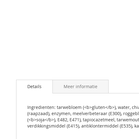
Ga
naar
Details
Meer informatie
het
begin
van
de
Ingredienten: tarwebloem (<b>gluten</b>), water, chia
afbeeldingen-
(raapzaad), enzymen, meelverbeteraar (E300), roggeb
gallerij
(<b>soja</b>), E482, E471), tapiocazetmeel, tarwemout
verdikkingsmiddel (E415), antiklontermiddel (E535), k