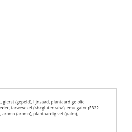
ierst (gepeld), lijnzaad, plantaardige olie
der, tarwevezel (<b>gluten</b>), emulgator (E322
 aroma (aroma), plantaardig vet (palm),