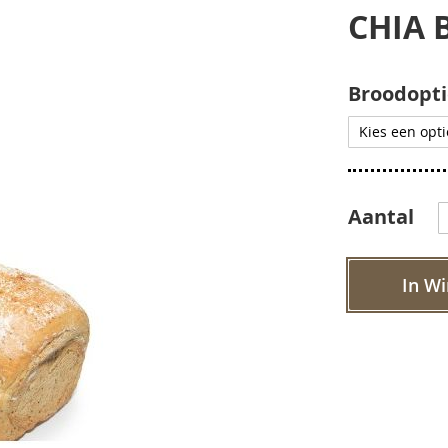
CHIA 
Broodopti
Aantal
In W