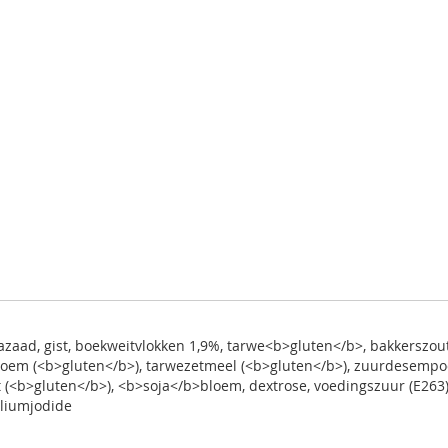
zaad, gist, boekweitvlokken 1,9%, tarwe<b>gluten</b>, bakkerszout, g
loem (<b>gluten</b>), tarwezetmeel (<b>gluten</b>), zuurdesempoe
 (<b>gluten</b>), <b>soja</b>bloem, dextrose, voedingszuur (E263),
aliumjodide