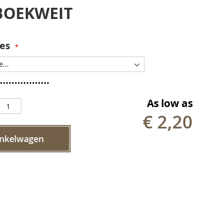
BOEKWEIT
es
As low as
€ 2,20
inkelwagen