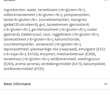
Ingredienten: water, tarwebloem (<b>gluten</b>),
volkorentarwemeel (<b>gluten</b>), pompoenpitten,
tarwe<b>gluten</b>, zonnebloempitten, maisgries
(ge&#235;xtrudeerd), gist, tarwekiemen (geroosterd)
(<b>gluten</b>), gerstemoutmeel (<b>gluten</b>), suiker
(gebrand), bakkerszout, zout, roggebloem (<b>gluten</b>),
tarwezetmeel (<b>gluten</b>), kaliumchloride,
zuurdesempoeder, tarwevezel (<b>gluten</b>),
tapiocazetmeel, plantaardige olie (raapzaad), emulgator (E322
(<b>soja</b>), E472e), enzymen, meelverbeteraar (E300),
tarwemout (<b>gluten</b>), veldbonenmeel, voedingszuur
(E263), aroma (aroma), verdikkingsmiddel (E415), kaliumjodide,
antiklontermiddel (E535)
Meer informatie