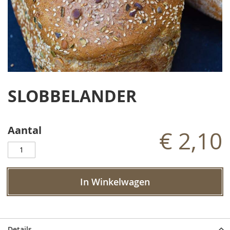
Ga
naar
SLOBBELANDER
het
begin
van
de
Aantal
€ 2,10
afbeeldingen-
gallerij
In Winkelwagen
Details