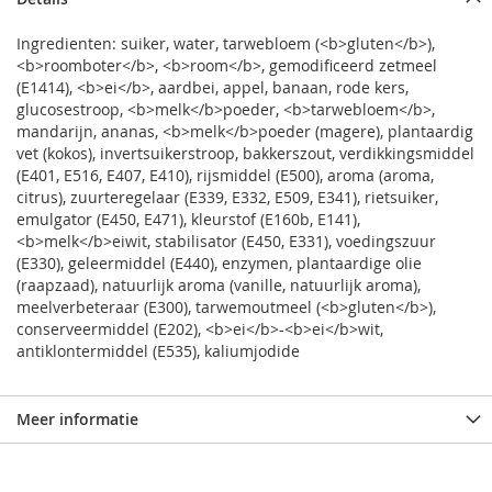
Ingredienten: suiker, water, tarwebloem (<b>gluten</b>),
<b>roomboter</b>, <b>room</b>, gemodificeerd zetmeel
(E1414), <b>ei</b>, aardbei, appel, banaan, rode kers,
glucosestroop, <b>melk</b>poeder, <b>tarwebloem</b>,
mandarijn, ananas, <b>melk</b>poeder (magere), plantaardig
vet (kokos), invertsuikerstroop, bakkerszout, verdikkingsmiddel
(E401, E516, E407, E410), rijsmiddel (E500), aroma (aroma,
citrus), zuurteregelaar (E339, E332, E509, E341), rietsuiker,
emulgator (E450, E471), kleurstof (E160b, E141),
<b>melk</b>eiwit, stabilisator (E450, E331), voedingszuur
(E330), geleermiddel (E440), enzymen, plantaardige olie
(raapzaad), natuurlijk aroma (vanille, natuurlijk aroma),
meelverbeteraar (E300), tarwemoutmeel (<b>gluten</b>),
conserveermiddel (E202), <b>ei</b>-<b>ei</b>wit,
antiklontermiddel (E535), kaliumjodide
Meer informatie