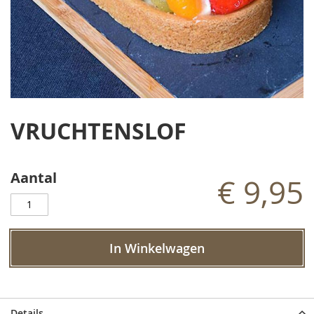
Ga
naar
VRUCHTENSLOF
het
begin
van
de
Aantal
€ 9,95
afbeeldingen-
gallerij
In Winkelwagen
Details