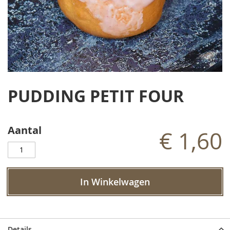
Ga
naar
PUDDING PETIT FOUR
het
begin
van
de
Aantal
€ 1,60
afbeeldingen-
gallerij
In Winkelwagen
Details