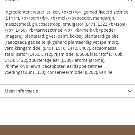
Ingredienten: water, suiker, <b>ei</b>, gemodificeerd zetmeel
(E1414), <b>room</b>, <b>melk</b>poeder, mandarijn,
maiszetmeel, glucosestroop, emulgator (E471, E322 <b>(soja)
</b>, E450), <b>tarwezetmeel</b>, <b>melk</b>poeder
(magere), plantaardig vet (palm, kokos), plantaardige olie
(raapzaad), gedeeltelijk gehard plantaardig vet (palmpit),
verdikkingsmiddel (E401, E516, E410, E407), cacaomassa,
stabilisator (E450, E412), rijsmiddel (E500), kleurstof (E160b,
E124, E122), zuurteregelaar (E339), aroma (aroma),
<b>melk</b>eiwit, cacaoboter, aardappelzetmeel,
voedingszuur (E330), conserveermiddel (E202), vanille
Meer informatie