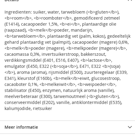
Ingredienten: suiker, water, tarwebloem (<b>gluten</b>),
<b>room</b>, <b>roomboter</b>, gemodificeerd zetmeel
(E1414), cacaopoeder 1,5%, <b>ei</b>, plantaardige olie
(raapzaad), <b>melk</b>poeder, mandarijn,
<b>tarwebloem</b>, plantaardig vet (palm, kokos), gedeeltelijk
gehard plantaardig vet (palmpit), cacaopoeder (magere) 0,6%,
<b>melk</b>poeder (magere), <b>melkpoeder (magere)</b>,
cacaomassa 0,3%, invertsuikerstroop, bakkerszout,
verdikkingsmiddel (E401, E516, E407), <b>lactose</b>,
emulgator (E450, E322 (<b>soja</b>), E471, E322 <b>(soja)
</b>), aroma (aroma), rijsmiddel (E500), zuurteregelaar (E339,
E341), kleurstof (E160b), <b>melk</b>eiwit, glucosestroop,
cacaoboter 0,1%, <b>melkeiwit</b>, <b>weipoeder</b>,
stabilisator (E450), enzymen, natuurlijk aroma (vanille),
meelverbeteraar (E300), tarwemoutmeel (<b>gluten</b>),
conserveermiddel (E202), vanille, antiklontermiddel (E535),
kaliumjodide, rietsuiker
Meer informatie