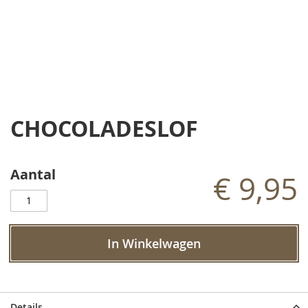
Ga
naar
CHOCOLADESLOF
het
begin
van
de
Aantal
€ 9,95
afbeeldingen-
gallerij
In Winkelwagen
Details