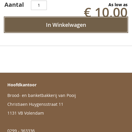
Aantal
As low as
€ 10,00
In Winkelwagen
Hoofdkantoor
Brood- en banketbakkerij van Pooij
Christiaen Huygensstraat 11
1131 VB Volendam
0299 - 363336