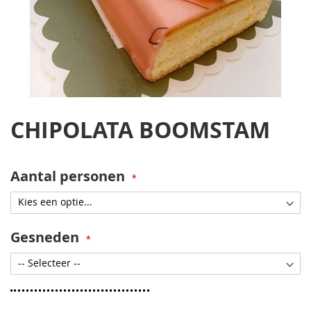
Ga
naar
CHIPOLATA BOOMSTAM
het
begin
van
de
Aantal personen
afbeeldingen-
gallerij
Gesneden