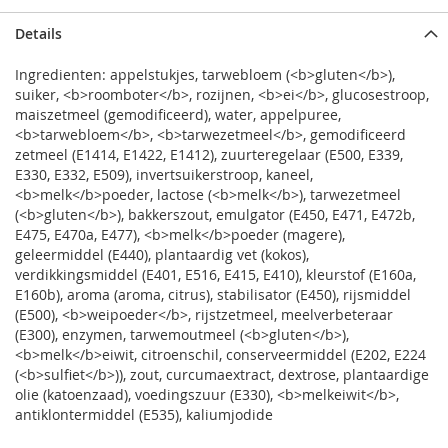
Details
Ingredienten: appelstukjes, tarwebloem (<b>gluten</b>),
suiker, <b>roomboter</b>, rozijnen, <b>ei</b>, glucosestroop,
maiszetmeel (gemodificeerd), water, appelpuree,
<b>tarwebloem</b>, <b>tarwezetmeel</b>, gemodificeerd
zetmeel (E1414, E1422, E1412), zuurteregelaar (E500, E339,
E330, E332, E509), invertsuikerstroop, kaneel,
<b>melk</b>poeder, lactose (<b>melk</b>), tarwezetmeel
(<b>gluten</b>), bakkerszout, emulgator (E450, E471, E472b,
E475, E470a, E477), <b>melk</b>poeder (magere),
geleermiddel (E440), plantaardig vet (kokos),
verdikkingsmiddel (E401, E516, E415, E410), kleurstof (E160a,
E160b), aroma (aroma, citrus), stabilisator (E450), rijsmiddel
(E500), <b>weipoeder</b>, rijstzetmeel, meelverbeteraar
(E300), enzymen, tarwemoutmeel (<b>gluten</b>),
<b>melk</b>eiwit, citroenschil, conserveermiddel (E202, E224
(<b>sulfiet</b>)), zout, curcumaextract, dextrose, plantaardige
olie (katoenzaad), voedingszuur (E330), <b>melkeiwit</b>,
antiklontermiddel (E535), kaliumjodide