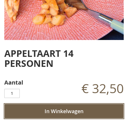
Ga
naar
APPELTAART 14
het
begin
PERSONEN
van
de
afbeeldingen-
Aantal
gallerij
€ 32,50
In Winkelwagen